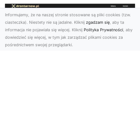
Informujemy, że na naszej stronie stosowane są pliki cookies (tzw.
ciasteczka). Niestety nie są jadalne. Kliknij
zgadzam się
, aby ta
informacja nie pojawiała się więcej. Kliknij
Polityka Prywatności
, aby
dowiedzieć się więcej, w tym jak zarządzać plikami cookies za
pośrednictwem swojej przeglądarki.
Profesjonalne zdjęcia z drona Tarnów –
nowa perspektywa dla Twojego
biznesu
Chcesz podnieść swój biznes na wyższy poziom
i zachwycić klientów wyjątkowymi materiałami
wizual...