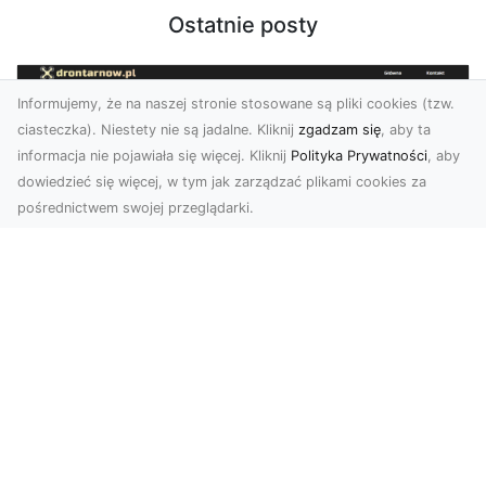
Ostatnie posty
Informujemy, że na naszej stronie stosowane są pliki cookies (tzw.
ciasteczka). Niestety nie są jadalne. Kliknij
zgadzam się
, aby ta
informacja nie pojawiała się więcej. Kliknij
Polityka Prywatności
, aby
dowiedzieć się więcej, w tym jak zarządzać plikami cookies za
pośrednictwem swojej przeglądarki.
Profesjonalne zdjęcia z drona Tarnów –
nowa perspektywa dla Twojego
biznesu
Chcesz podnieść swój biznes na wyższy poziom
i zachwycić klientów wyjątkowymi materiałami