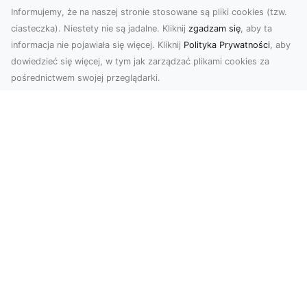
Informujemy, że na naszej stronie stosowane są pliki cookies (tzw.
ciasteczka). Niestety nie są jadalne. Kliknij
zgadzam się
, aby ta
informacja nie pojawiała się więcej. Kliknij
Polityka Prywatności
, aby
dowiedzieć się więcej, w tym jak zarządzać plikami cookies za
pośrednictwem swojej przeglądarki.
Profesjonalne zdjęcia z drona Tarnów –
nowa perspektywa dla Twojego
biznesu
Chcesz podnieść swój biznes na wyższy poziom
i zachwycić klientów wyjątkowymi materiałami
wizual...