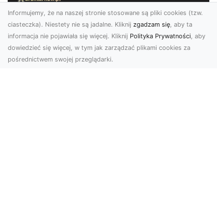
Informujemy, że na naszej stronie stosowane są pliki cookies (tzw.
ciasteczka). Niestety nie są jadalne. Kliknij
zgadzam się
, aby ta
informacja nie pojawiała się więcej. Kliknij
Polityka Prywatności
, aby
dowiedzieć się więcej, w tym jak zarządzać plikami cookies za
pośrednictwem swojej przeglądarki.
Profesjonalne zdjęcia z drona Tarnów –
nowa perspektywa dla Twojego
biznesu
Chcesz podnieść swój biznes na wyższy poziom
i zachwycić klientów wyjątkowymi materiałami
wizual...