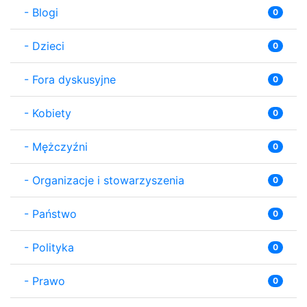
-
Blogi
0
-
Dzieci
0
-
Fora dyskusyjne
0
-
Kobiety
0
-
Mężczyźni
0
-
Organizacje i stowarzyszenia
0
-
Państwo
0
-
Polityka
0
-
Prawo
0