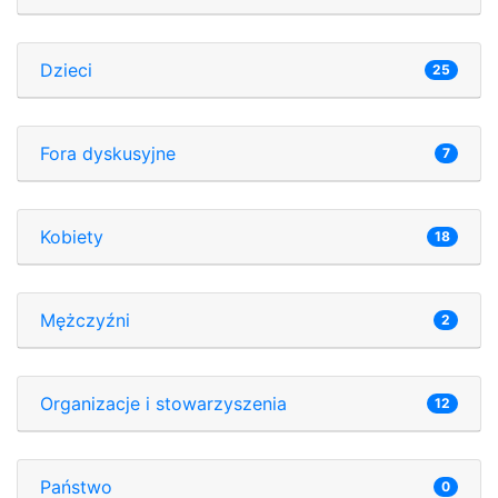
Dzieci
25
Fora dyskusyjne
7
Kobiety
18
Mężczyźni
2
Organizacje i stowarzyszenia
12
Państwo
0