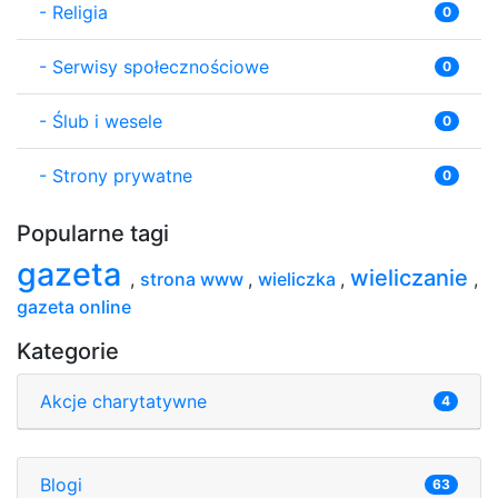
-
Religia
0
-
Serwisy społecznościowe
0
-
Ślub i wesele
0
-
Strony prywatne
0
Popularne tagi
gazeta
wieliczanie
,
strona www
,
wieliczka
,
,
gazeta online
Kategorie
Akcje charytatywne
4
Blogi
63