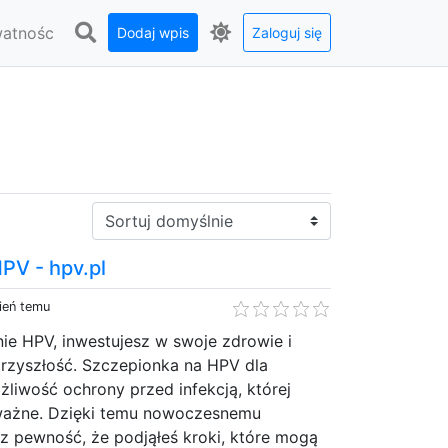
watnośc
Dodaj wpis
Zaloguj się
Sortuj:
PV - hpv.pl
ień temu
ie HPV, inwestujesz w swoje zdrowie i
rzyszłość. Szczepionka na HPV dla
żliwość ochrony przed infekcją, której
ważne. Dzięki temu nowoczesnemu
z pewność, że podjąłeś kroki, które mogą