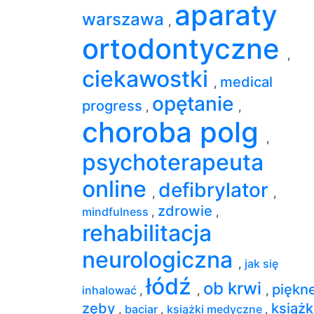
aparaty
warszawa
,
ortodontyczne
,
ciekawostki
medical
,
opętanie
progress
,
,
choroba polg
,
psychoterapeuta
online
defibrylator
,
,
zdrowie
mindfulness
,
,
rehabilitacja
neurologiczna
,
jak się
łódź
ob krwi
piękn
inhalować
,
,
,
zęby
książk
,
baciar
,
książki medyczne
,