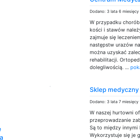
Dodano: 3 lata 6 miesięcy
W przypadku chorób
kości i stawów nale
zajmuje się leczenie
następstw urazów na
można uzyskać zalece
rehabilitacji. Ortope
dolegliwością. ...
pok
Sklep medyczny 
Dodano: 3 lata 7 miesięcy
W naszej hurtowni of
przeprowadzanie zab
Są to między innymi 
e
Wykorzystuje się je
a