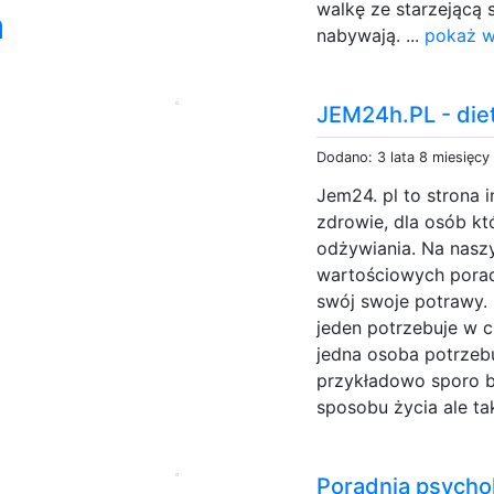
walkę ze starzejącą s
a
nabywają. ...
pokaż w
JEM24h.PL - die
Dodano: 3 lata 8 miesięcy
Jem24. pl to strona i
zdrowie, dla osób k
odżywiania. Na naszy
wartościowych porad 
swój swoje potrawy. 
jeden potrzebuje w ci
jedna osoba potrzeb
przykładowo sporo bi
sposobu życia ale ta
Poradnia psychol