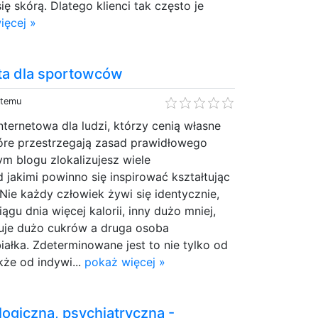
ię skórą. Dlatego klienci tak często je
ięcej »
ta dla sportowców
 temu
nternetowa dla ludzi, którzy cenią własne
tóre przestrzegają zasad prawidłowego
m blogu zlokalizujesz wiele
jakimi powinno się inspirować kształtując
Nie każdy człowiek żywi się identycznie,
ągu dnia więcej kalorii, inny dużo mniej,
uje dużo cukrów a druga osoba
ałka. Zdeterminowane jest to nie tylko od
kże od indywi...
pokaż więcej »
ogiczna, psychiatryczna -