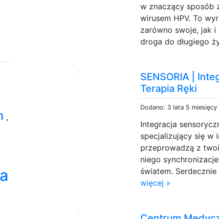
w znaczący sposób z
wirusem HPV. To wyr
zarówno swoje, jak i 
droga do długiego ży
SENSORIA | Inte
Terapia Ręki
Dodano: 3 lata 5 miesięcy
h
,
Integracja sensorycz
specjalizujący się w 
przeprowadzą z twoi
niego synchronizacj
ja
światem. Serdecznie
więcej »
Centrum Medyc