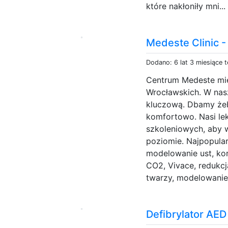
które nakłoniły mni..
Medeste Clinic 
Dodano: 6 lat 3 miesiące 
Centrum Medeste mieś
Wrocławskich. W nasz
kluczową. Dbamy żeby
komfortowo. Nasi le
szkoleniowych, aby
poziomie. Najpopularn
modelowanie ust, kor
CO2, Vivace, redukcj
twarzy, modelowanie 
Defibrylator AED