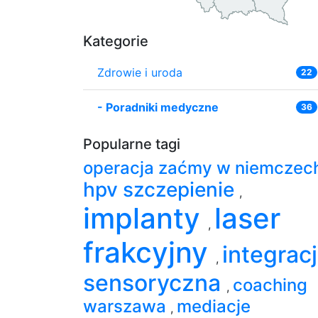
Kategorie
Zdrowie i uroda
22
-
Poradniki medyczne
36
Popularne tagi
operacja zaćmy w niemczec
hpv szczepienie
,
implanty
laser
,
frakcyjny
integrac
,
sensoryczna
coaching
,
warszawa
mediacje
,