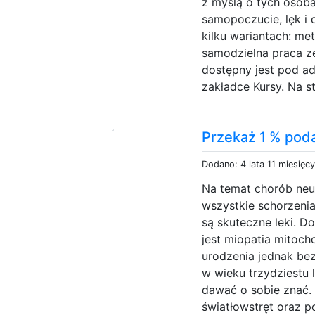
z myślą o tych osoba
samopoczucie, lęk i 
kilku wariantach: m
samodzielna praca z
dostępny jest pod a
zakładce Kursy. Na str
Przekaż 1 % pod
Dodano: 4 lata 11 miesięc
Na temat chorób neu
wszystkie schorzenia
są skuteczne leki. D
jest miopatia mitoch
urodzenia jednak be
w wieku trzydziestu 
dawać o sobie znać. P
światłowstręt oraz p