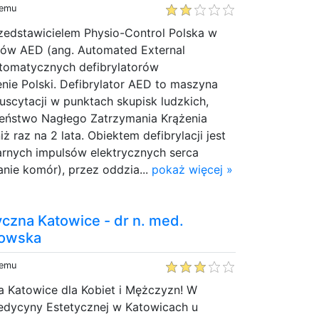
temu
zedstawicielem Physio-Control Polska w
orów AED (ang. Automated External
 automatycznych defibrylatorów
nie Polski. Defibrylator AED to maszyna
scytacji w punktach skupisk ludzkich,
eństwo Nagłego Zatrzymania Krążenia
iż raz na 2 lata. Obiektem defibrylacji jest
arnych impulsów elektrycznych serca
nie komór), przez oddzia...
pokaż więcej »
czna Katowice - dr n. med.
iowska
temu
 Katowice dla Kobiet i Mężczyzn! W
Medycyny Estetycznej w Katowicach u