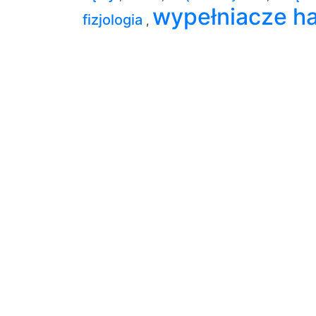
wypełniacze h
fizjologia
,