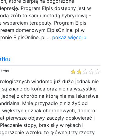
ch, które cierpią na pogorszone
depresję. Program Elpis dostępny jest w
etodą zrób to sam i metodą hybrydową -
e wsparciem terapeuty. Program Elpis
dresem domenowym ElpisOnline. pl w
onie ElpisOnline. pl ...
pokaż więcej »
atku
y temu
rologicznych wiadomo już dużo jednak nie
 są znane do końca oraz nie na wszystkie
o jednej z chorób na którą nie ma lekarstwa
ondrialna. Mnie przypadło z niż żyć od
z większych oznak chorobowych, dopiero
lat pierwsze objawy zaczęły doskwierać i
ieczenie stopy, brak siły w rękach i
ogorszenie wzroku to główne trzy rzeczy