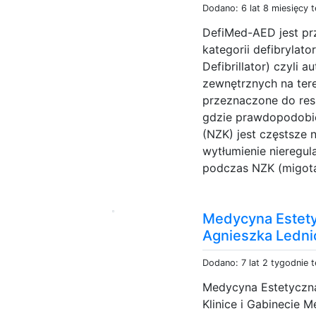
Dodano: 6 lat 8 miesięcy 
DefiMed-AED jest pr
kategorii defibrylat
Defibrillator) czyli
zewnętrznych na tere
przeznaczone do resu
gdzie prawdopodobi
(NZK) jest częstsze n
wytłumienie nieregul
podczas NZK (migota
Medycyna Estety
Agnieszka Ledn
Dodano: 7 lat 2 tygodnie 
Medycyna Estetyczna
Klinice i Gabinecie 