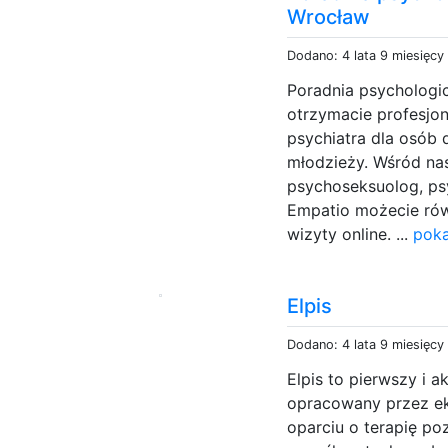
Wrocław
Dodano: 4 lata 9 miesięcy
Poradnia psychologi
otrzymacie profesjo
psychiatra dla osób d
młodzieży. Wśród nas
psychoseksuolog, ps
Empatio możecie rów
wizyty online. ...
poka
Elpis
Dodano: 4 lata 9 miesięcy
Elpis to pierwszy i 
opracowany przez ek
oparciu o terapię p